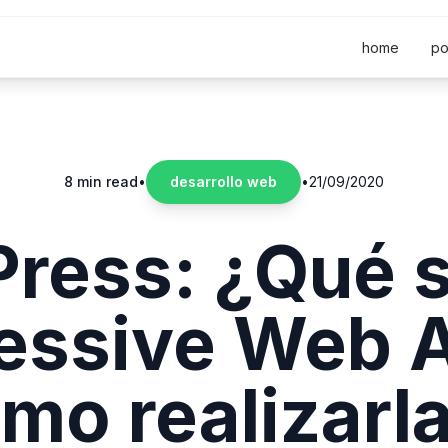
home
po
8 min read
•
desarrollo web
•
21/09/2020
ress: ¿Qué s
essive Web 
mo realizarl