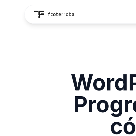
Saltar al contenido principal
fcoterroba
WordP
Progr
có