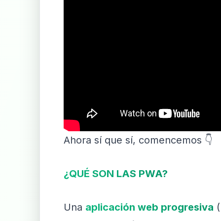
Ahora sí que sí, comencemos 👇
¿QUÉ SON LAS PWA?
Una
aplicación web progresiva
(