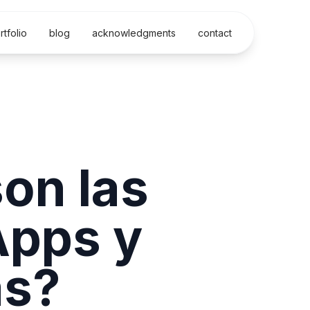
rtfolio
blog
acknowledgments
contact
on las
Apps y
as?