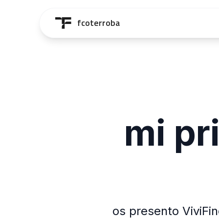
Saltar al contenido principal
fcoterroba
mi pr
os presento ViviFi