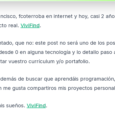
cisco, fcoterroba en internet y hoy, casi 2 añ
cto real.
ViviFind
.
ado, que no: este post no será uno de los post
esde 0 en alguna tecnología y lo detallo paso
ar vuestro currículum y/o portafolio.
además de buscar que aprendáis programación,
n me gusta compartiros mis proyectos personal
mis sueños.
ViviFind
.