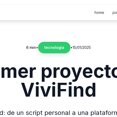
home
po
6 min
•
tecnología
•
15/01/2025
imer proyecto
ViviFind
nd: de un script personal a una platafor