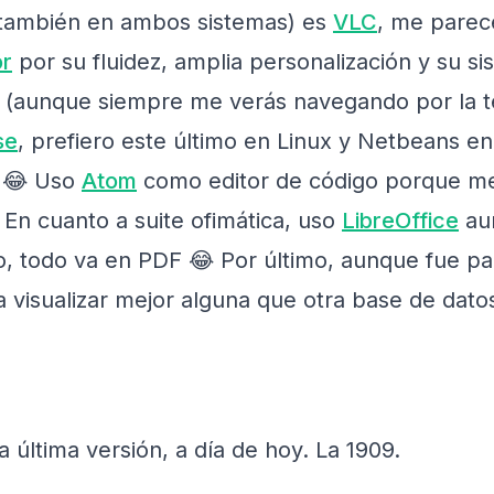
(también en ambos sistemas) es
VLC
, me parece
or
por su fluidez, amplia personalización y su s
s (aunque siempre me verás navegando por la 
se
, prefiero este último en Linux y Netbeans 
y 😂 Uso
Atom
como editor de código porque me
 En cuanto a suite ofimática, uso
LibreOffice
aun
cabo, todo va en PDF 😂 Por último, aunque fue p
 visualizar mejor alguna que otra base de dato
 última versión, a día de hoy. La 1909.