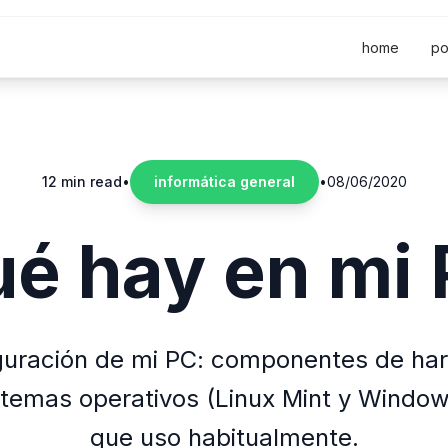
home
po
12 min read
•
informática general
•
08/06/2020
é hay en mi
guración de mi PC: componentes de har
istemas operativos (Linux Mint y Windo
que uso habitualmente.