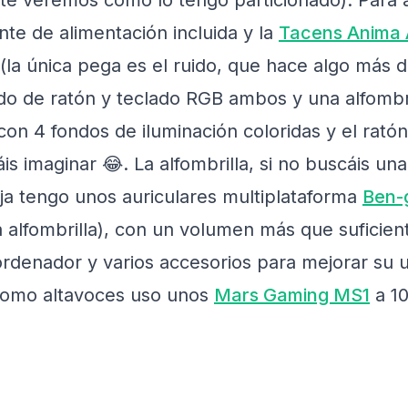
te veremos cómo lo tengo particionado). Para 
nte de alimentación incluida y la
Tacens Anima
la única pega es el ruido, que hace algo más de
do de ratón y teclado RGB ambos y una alfombr
on 4 fondos de iluminación coloridas y el ratón
s imaginar 😂. La alfombrilla, si no buscáis un
eja tengo unos auriculares multiplataforma
Ben-
la alfombrilla), con un volumen más que suficie
 ordenador y varios accesorios para mejorar su 
como altavoces uso unos
Mars Gaming MS1
a 10