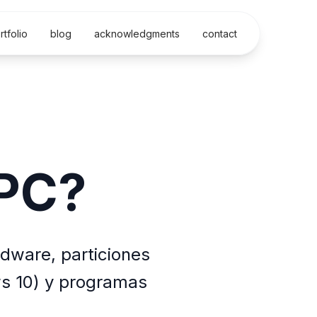
rtfolio
blog
acknowledgments
contact
 PC?
dware, particiones
ws 10) y programas