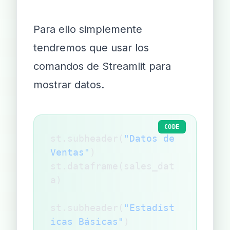
Para ello simplemente
tendremos que usar los
comandos de Streamlit para
mostrar datos.
CODE
st.subheader(
"Datos de 
Ventas"
)
st.dataframe(sales_dat
a)
st.subheader(
"Estadíst
icas Básicas"
)