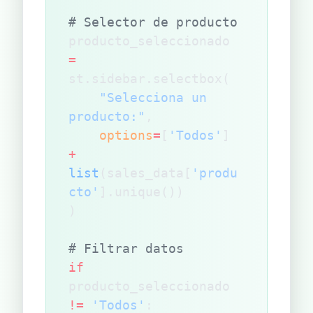
# Selector de producto
producto_seleccionado 
=
st.sidebar.selectbox(
    "Selecciona un 
producto:"
,
    options
=
[
'Todos'
] 
+
list
(sales_data[
'produ
cto'
].unique())
)
# Filtrar datos
if
producto_seleccionado 
!=
 'Todos'
: