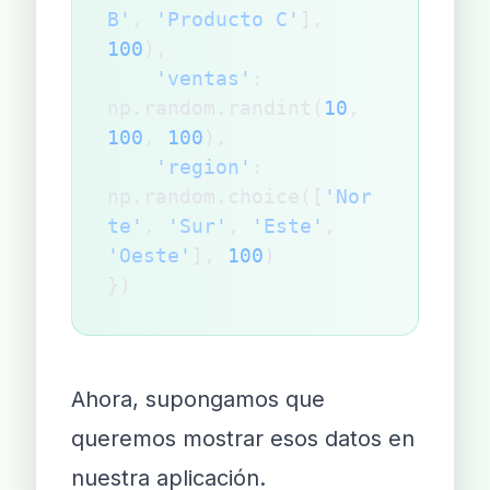
B'
, 
'Producto C'
], 
100
),
    'ventas'
: 
np.random.randint(
10
, 
100
, 
100
),
    'region'
: 
np.random.choice([
'Nor
te'
, 
'Sur'
, 
'Este'
, 
'Oeste'
], 
100
)
})
Ahora, supongamos que
queremos mostrar esos datos en
nuestra aplicación.