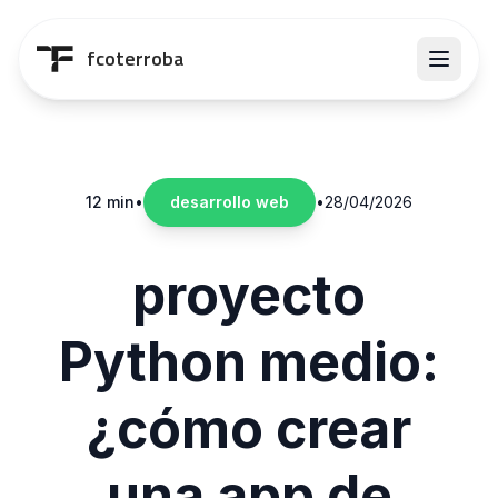
Saltar al contenido principal
fcoterroba
12 min
•
desarrollo web
•
28/04/2026
proyecto
Python medio:
¿cómo crear
una app de