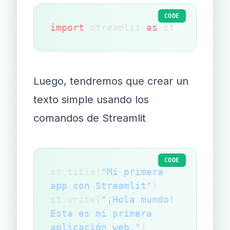
CODE
import
 streamlit 
as
 st
Luego, tendremos que crear un
texto simple usando los
comandos de Streamlit
CODE
st.title(
"Mi primera 
app con Streamlit"
)
st.write(
"¡Hola mundo! 
Esta es mi primera 
aplicación web."
)