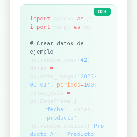
CODE
import
 pandas 
as
 pd
import
 numpy 
as
 np
# Crear datos de 
ejemplo
np.random.seed(
42
)
dates 
=
pd.date_range(
'2023-
01-01'
, 
periods
=
100
)
sales_data 
=
pd.DataFrame({
    'fecha'
: dates,
    'producto'
: 
np.random.choice([
'Pro
ducto A'
, 
'Producto 