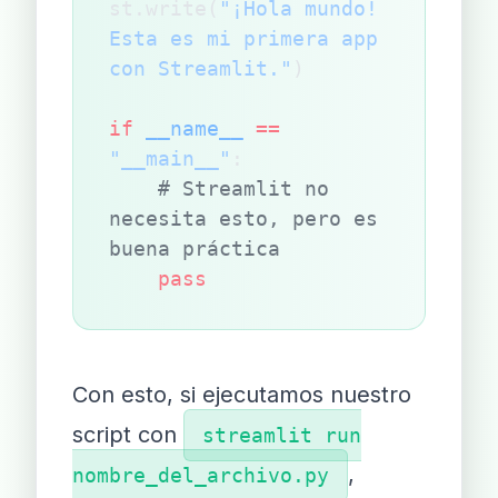
st.write(
"¡Hola mundo! 
Esta es mi primera app 
con Streamlit."
)
if
 __name__
 ==
"__main__"
:
    # Streamlit no 
necesita esto, pero es 
buena práctica
    pass
Con esto, si ejecutamos nuestro
script con
streamlit run
,
nombre_del_archivo.py