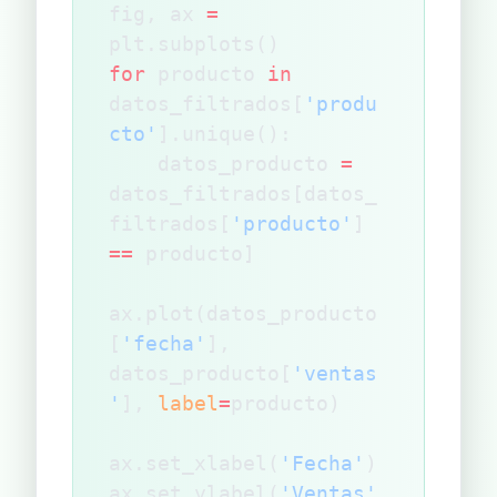
fig, ax 
=
plt.subplots()
for
 producto 
in
datos_filtrados[
'produ
cto'
].unique():
    datos_producto 
=
datos_filtrados[datos_
filtrados[
'producto'
] 
==
 producto]
ax.plot(datos_producto
[
'fecha'
], 
datos_producto[
'ventas
'
], 
label
=
producto)
ax.set_xlabel(
'Fecha'
)
ax.set_ylabel(
'Ventas'