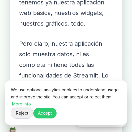
tenemos ya nuestra aplicación
web básica, nuestros widgets,
nuestros gráficos, todo.
Pero claro, nuestra aplicación
solo muestra datos, ni es
completa ni tiene todas las
funcionalidades de Streamlit. Lo
correcto será que añadamos
We use optional analytics cookies to understand usage
también más interactividad, que
and improve the site. You can accept or reject them.
More info
son como botones, sliders y
Reject
Accept
otros elementos interactivos.
ES
EN
☀️
🌙