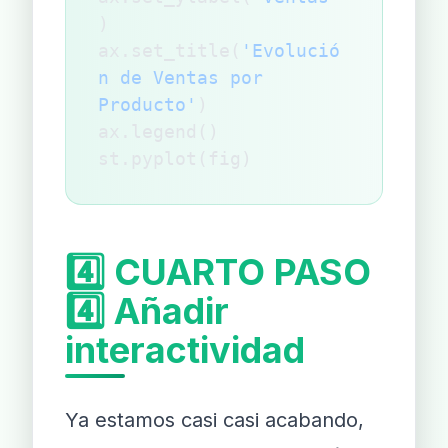
)
ax.set_title(
'Evolució
n de Ventas por 
Producto'
)
ax.legend()
st.pyplot(fig)
4️⃣ CUARTO PASO
4️⃣ Añadir
interactividad
Ya estamos casi casi acabando,