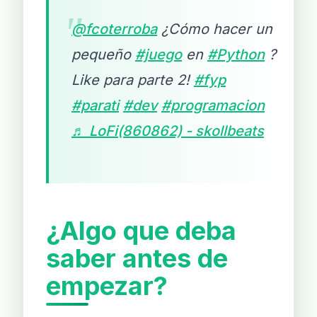
"
@fcoterroba
¿Cómo hacer un
pequeño
#juego
en
#Python
?
Like para parte 2!
#fyp
#parati
#dev
#programacion
♬ LoFi(860862) - skollbeats
¿Algo que deba
saber antes de
empezar?