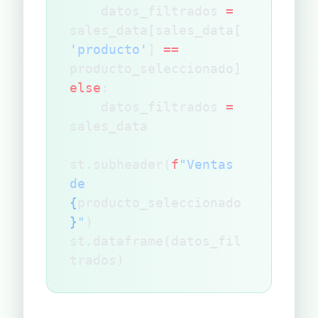
    datos_filtrados 
=
sales_data[sales_data[
'producto'
] 
==
producto_seleccionado]
else
:
    datos_filtrados 
=
sales_data
st.subheader(
f
"Ventas 
de 
{
producto_seleccionado
}
"
)
st.dataframe(datos_fil
trados)