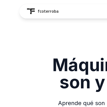
Saltar al contenido principal
fcoterroba
Máquin
son y
Aprende qué son l