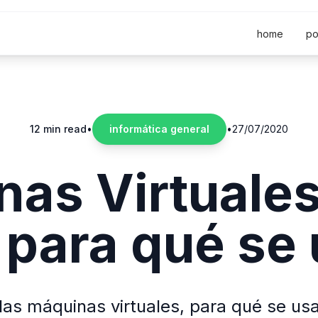
home
po
12 min read
•
informática general
•
27/07/2020
as Virtuale
 para qué se
as máquinas virtuales, para qué se us