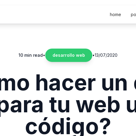
home
po
10 min read
•
desarrollo web
•
13/07/2020
mo hacer un 
para tu web 
código?